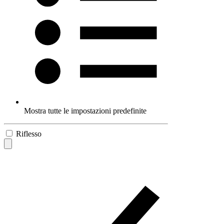
Mostra tutte le impostazioni predefinite
Riflesso