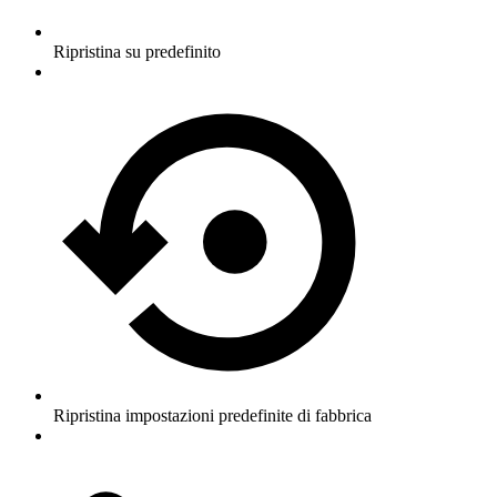
Ripristina su predefinito
Ripristina impostazioni predefinite di fabbrica