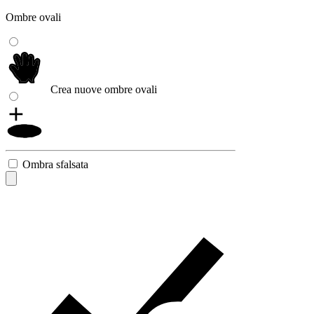
Ombre ovali
Crea nuove ombre ovali
Ombra sfalsata