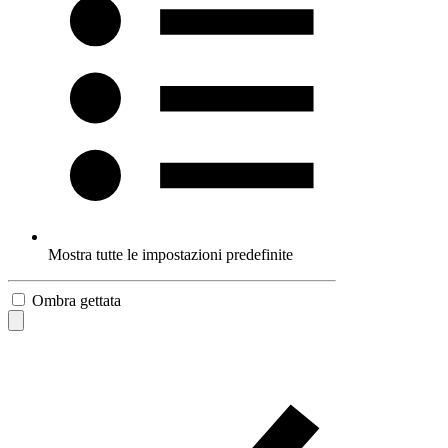
Mostra tutte le impostazioni predefinite
Ombra gettata