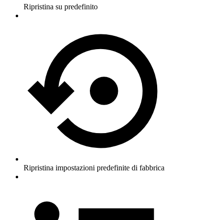
Ripristina su predefinito
Ripristina impostazioni predefinite di fabbrica