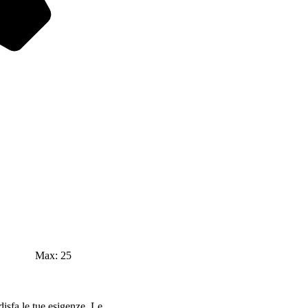
Max: 25
.
isfa le tue esigenze. Le