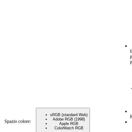
p
p
sRGB (standard Web)
R
Adobe RGB (1998)
Spazio colore:
Apple RGB
ColorMatch RGB