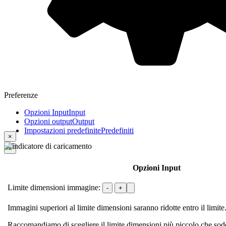
Preferenze
Opzioni Input
Input
Opzioni output
Output
Impostazioni predefinite
Predefiniti
×
×
Opzioni Input
Limite dimensioni immagine:
-
+
Immagini superiori al limite dimensioni saranno ridotte entro il limite
Raccomandiamo di scegliere il limite dimensioni più piccolo che sodd