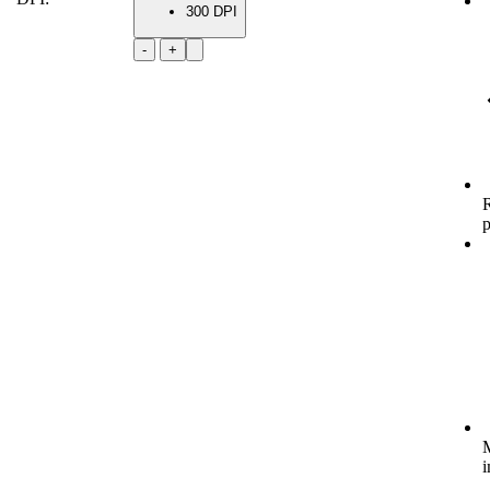
300 DPI
-
+
R
p
M
i