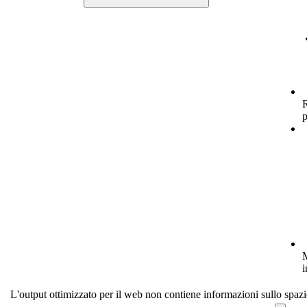
R
p
M
i
L'output ottimizzato per il web non contiene informazioni sullo spazi