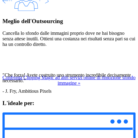
Meglio dell'Outsourcing
Cancella lo sfondo dalle immagini proprio dove ne hai bisogno
senza attese inutili. Ottieni una costanza nei risultati senza pari su cui
ha un controllo diretto.
"Che forza! Avete costruito uno strumento incredibile decisamente
Confronta Clipping Magic ad altri servizi online di rimozione sfondo
necessario."
immagine
»
- J. Fry, Ambitious Pixels
L'ideale per: