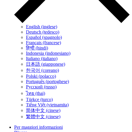
English (inglese)
Deutsch (tedesco)
Español (spagnolo)
Français (francese)
हिन्दी (hindi)
Indonesia (indonesiano)
Italiano (italiano)
日本語 (giapponese)
한국어 (coreano)
Polski (polacco)
Português (portoghese)
Русский (russo)
ไทย (thai)
Türkçe (turco)
Tiếng Việt (vietnamita)
简体中文 (cinese)
繁體中文 (cinese)
Per maggiori informazioni