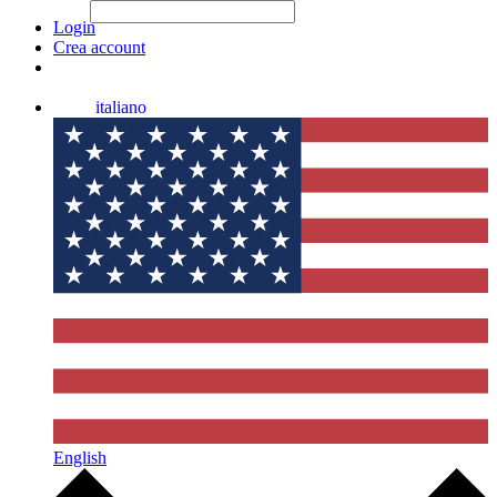
File Picker
File Picker
Paste Target
Login
Crea account
italiano
English