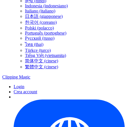
हिन्दी (hindi)
Indonesia (indonesiano)
Italiano (italiano)
日本語 (giapponese)
한국어 (coreano)
Polski (polacco)
Português (portoghese)
Русский (russo)
ไทย (thai)
Türkçe (turco)
Tiếng Việt (vietnamita)
简体中文 (cinese)
繁體中文 (cinese)
Clipping
Magic
Login
Crea account