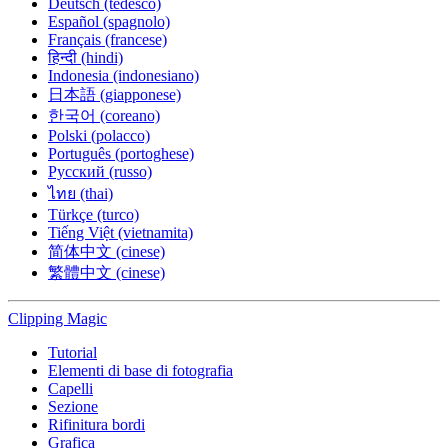
Deutsch (tedesco)
Español (spagnolo)
Français (francese)
हिन्दी (hindi)
Indonesia (indonesiano)
日本語 (giapponese)
한국어 (coreano)
Polski (polacco)
Português (portoghese)
Русский (russo)
ไทย (thai)
Türkçe (turco)
Tiếng Việt (vietnamita)
简体中文 (cinese)
繁體中文 (cinese)
Clipping
Magic
Tutorial
Elementi di base di fotografia
Capelli
Sezione
Rifinitura bordi
Grafica