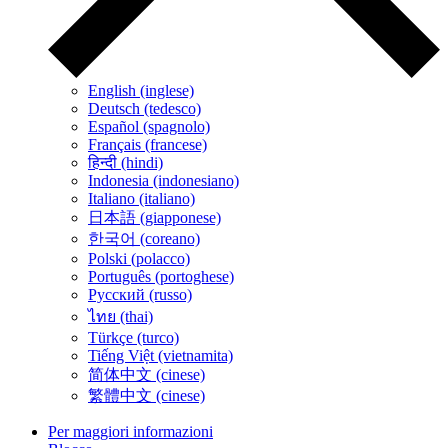
English (inglese)
Deutsch (tedesco)
Español (spagnolo)
Français (francese)
हिन्दी (hindi)
Indonesia (indonesiano)
Italiano (italiano)
日本語 (giapponese)
한국어 (coreano)
Polski (polacco)
Português (portoghese)
Русский (russo)
ไทย (thai)
Türkçe (turco)
Tiếng Việt (vietnamita)
简体中文 (cinese)
繁體中文 (cinese)
Per maggiori informazioni