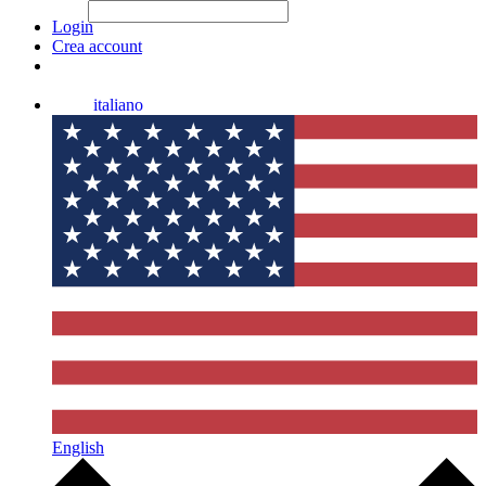
File Picker
File Picker
Paste Target
Login
Crea account
italiano
English