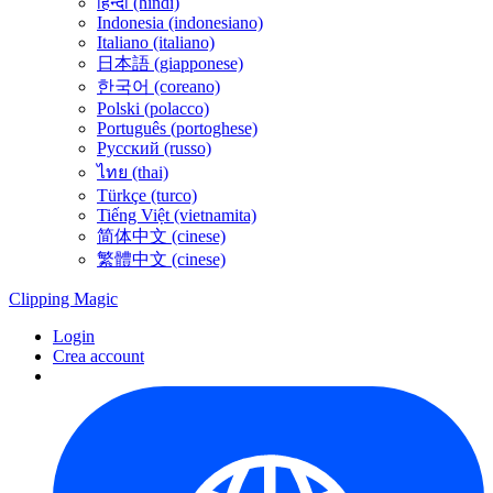
हिन्दी (hindi)
Indonesia (indonesiano)
Italiano (italiano)
日本語 (giapponese)
한국어 (coreano)
Polski (polacco)
Português (portoghese)
Русский (russo)
ไทย (thai)
Türkçe (turco)
Tiếng Việt (vietnamita)
简体中文 (cinese)
繁體中文 (cinese)
Clipping
Magic
Login
Crea account