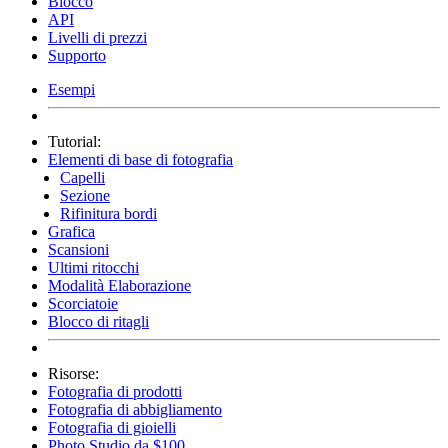
Blocco
API
Livelli di prezzi
Supporto
Esempi
Tutorial:
Elementi di base di fotografia
Capelli
Sezione
Rifinitura bordi
Grafica
Scansioni
Ultimi ritocchi
Modalità Elaborazione
Scorciatoie
Blocco di ritagli
Risorse:
Fotografia di prodotti
Fotografia di abbigliamento
Fotografia di gioielli
Photo Studio da $100