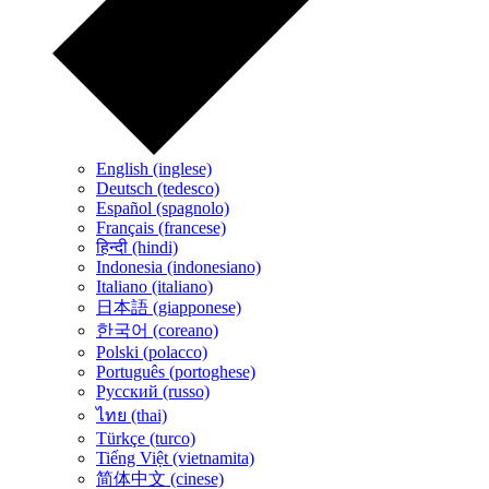
English (inglese)
Deutsch (tedesco)
Español (spagnolo)
Français (francese)
हिन्दी (hindi)
Indonesia (indonesiano)
Italiano (italiano)
日本語 (giapponese)
한국어 (coreano)
Polski (polacco)
Português (portoghese)
Русский (russo)
ไทย (thai)
Türkçe (turco)
Tiếng Việt (vietnamita)
简体中文 (cinese)