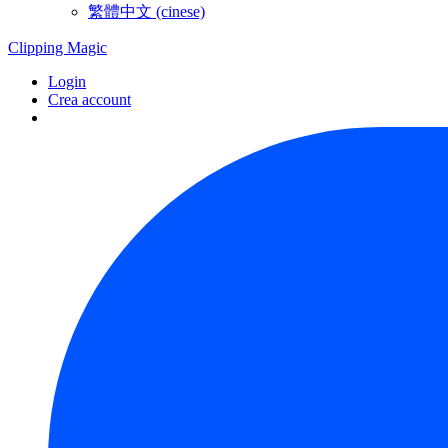
繁體中文 (cinese)
Clipping
Magic
Login
Crea account