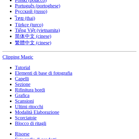
Polski (polacco)
Português (portoghese)
Русский (russo)
ไทย (thai)
Türkçe (turco)
Tiếng Việt (vietnamita)
简体中文 (cinese)
繁體中文 (cinese)
Clipping
Magic
Tutorial
Elementi di base di fotografia
Capelli
Sezione
Rifinitura bordi
Grafica
Scansioni
Ultimi ritocchi
Modalità Elaborazione
Scorciatoie
Blocco di ritagli
Risorse