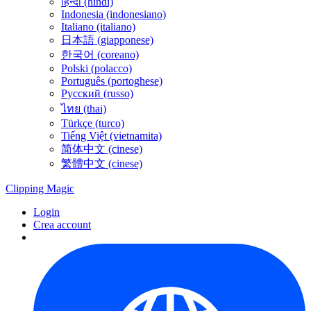
हिन्दी (hindi)
Indonesia (indonesiano)
Italiano (italiano)
日本語 (giapponese)
한국어 (coreano)
Polski (polacco)
Português (portoghese)
Русский (russo)
ไทย (thai)
Türkçe (turco)
Tiếng Việt (vietnamita)
简体中文 (cinese)
繁體中文 (cinese)
Clipping
Magic
Login
Crea account