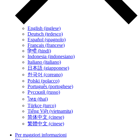
English (inglese)
Deutsch (tedesco)
Español (spagnolo)
Français (francese)
हिन्दी (hindi)
Indonesia (indonesiano)
Italiano (italiano)
日本語 (giapponese)
한국어 (coreano)
Polski (polacco)
Português (portoghese)
Русский (russo)
ไทย (thai)
Türkçe (turco)
Tiếng Việt (vietnamita)
简体中文 (cinese)
繁體中文 (cinese)
Per maggiori informazioni