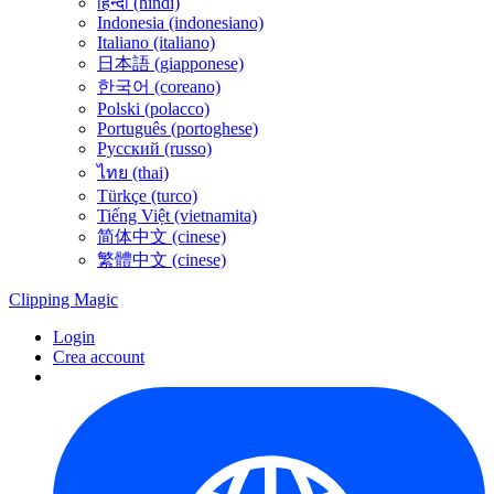
हिन्दी (hindi)
Indonesia (indonesiano)
Italiano (italiano)
日本語 (giapponese)
한국어 (coreano)
Polski (polacco)
Português (portoghese)
Русский (russo)
ไทย (thai)
Türkçe (turco)
Tiếng Việt (vietnamita)
简体中文 (cinese)
繁體中文 (cinese)
Clipping
Magic
Login
Crea account