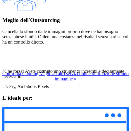
Meglio dell'Outsourcing
Cancella lo sfondo dalle immagini proprio dove ne hai bisogno
senza attese inutili. Ottieni una costanza nei risultati senza pari su cui
ha un controllo diretto.
"Che forza! Avete costruito uno strumento incredibile decisamente
Confronta Clipping Magic ad altri servizi online di rimozione sfondo
necessario."
immagine
»
- J. Fry, Ambitious Pixels
L'ideale per: