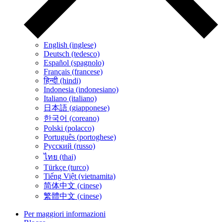
English (inglese)
Deutsch (tedesco)
Español (spagnolo)
Français (francese)
हिन्दी (hindi)
Indonesia (indonesiano)
Italiano (italiano)
日本語 (giapponese)
한국어 (coreano)
Polski (polacco)
Português (portoghese)
Русский (russo)
ไทย (thai)
Türkçe (turco)
Tiếng Việt (vietnamita)
简体中文 (cinese)
繁體中文 (cinese)
Per maggiori informazioni