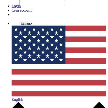
File Picker
File Picker
Paste Target
Login
Crea account
italiano
English