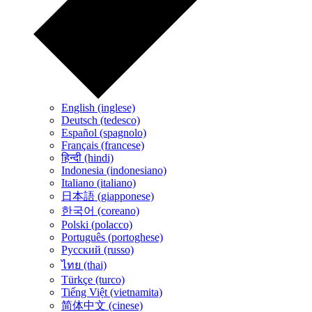
English (inglese)
Deutsch (tedesco)
Español (spagnolo)
Français (francese)
हिन्दी (hindi)
Indonesia (indonesiano)
Italiano (italiano)
日本語 (giapponese)
한국어 (coreano)
Polski (polacco)
Português (portoghese)
Русский (russo)
ไทย (thai)
Türkçe (turco)
Tiếng Việt (vietnamita)
简体中文 (cinese)