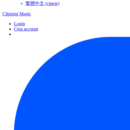
繁體中文 (cinese)
Clipping
Magic
Login
Crea account