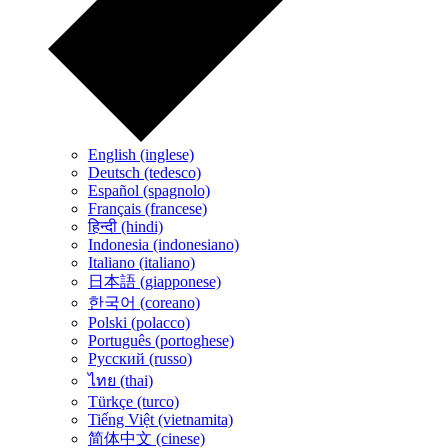
English (inglese)
Deutsch (tedesco)
Español (spagnolo)
Français (francese)
हिन्दी (hindi)
Indonesia (indonesiano)
Italiano (italiano)
日本語 (giapponese)
한국어 (coreano)
Polski (polacco)
Português (portoghese)
Русский (russo)
ไทย (thai)
Türkçe (turco)
Tiếng Việt (vietnamita)
简体中文 (cinese)