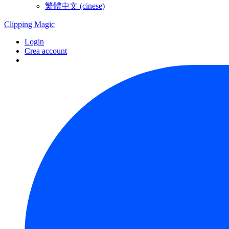
繁體中文 (cinese)
Clipping
Magic
Login
Crea account