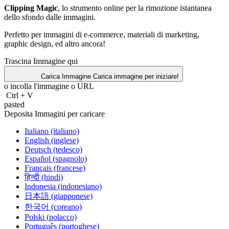
Clipping Magic
, lo strumento online per la rimozione istantanea
dello sfondo dalle immagini.
Perfetto per immagini di e-commerce, materiali di marketing,
graphic design, ed altro ancora!
Trascina Immagine qui
Carica Immagine
Carica immagine per iniziare!
o incolla l'immagine o
URL
Ctrl
+
V
pasted
Deposita Immagini per caricare
Italiano (italiano)
English (inglese)
Deutsch (tedesco)
Español (spagnolo)
Français (francese)
हिन्दी (hindi)
Indonesia (indonesiano)
日本語 (giapponese)
한국어 (coreano)
Polski (polacco)
Português (portoghese)