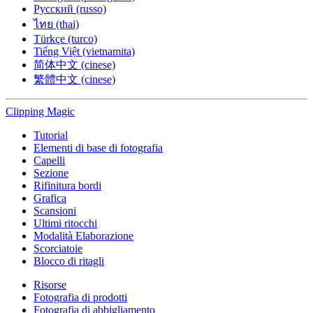
Русский (russo)
ไทย (thai)
Türkçe (turco)
Tiếng Việt (vietnamita)
简体中文 (cinese)
繁體中文 (cinese)
Clipping
Magic
Tutorial
Elementi di base di fotografia
Capelli
Sezione
Rifinitura bordi
Grafica
Scansioni
Ultimi ritocchi
Modalità Elaborazione
Scorciatoie
Blocco di ritagli
Risorse
Fotografia di prodotti
Fotografia di abbigliamento