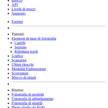
Blocco
API
Livelli di prezzi
Supporto
Esempi
Tutorial:
Elementi di base di fotografia
Capelli
Sezione
Rifinitura bordi
Grafica
Scansioni
Ultimi ritocchi
Modalità Elaborazione
Scorciatoie
Blocco di ritagli
Risorse:
Fotografia di prodotti
Fotografia di abbigliamento
Fotografia di gioielli
Photo Studio da $100